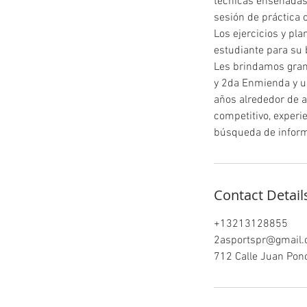
técnicas enseñadas 
sesión de práctica 
Los ejercicios y pl
estudiante para su 
Les brindamos gran
y 2da Enmienda y u
años alrededor de ar
competitivo, exper
búsqueda de informa
Contact Detail
+13213128855
2asportspr@gmail
712 Calle Juan Ponc