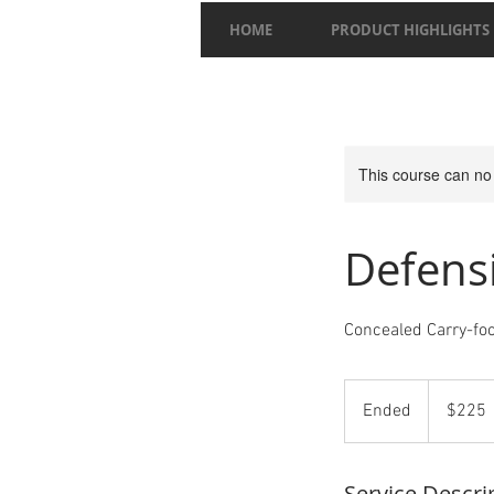
HOME
PRODUCT HIGHLIGHTS
This course can no
Defensi
Concealed Carry-fo
225
US
Ended
E
$225
dollars
n
d
Service Descri
e