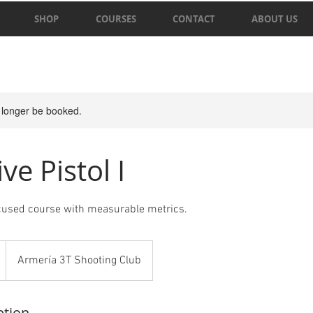
SHOP
COURSES
CONTACT
ABOUT US
 longer be booked.
ve Pistol I
cused course with measurable metrics.
Armería 3T Shooting Club
ption