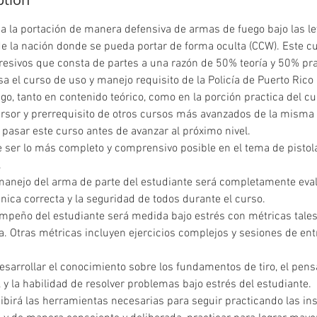
 a la portación de manera defensiva de armas de fuego bajo las l
de la nación donde se pueda portar de forma oculta (CCW). Este c
resivos que consta de partes a una razón de 50% teoría y 50% pra
a el curso de uso y manejo requisito de la Policía de Puerto Rico 
go, tanto en contenido teórico, como en la porción practica del cu
rsor y prerrequisito de otros cursos más avanzados de la misma 
 pasar este curso antes de avanzar al próximo nivel.
 ser lo más completo y comprensivo posible en el tema de pistol
.
manejo del arma de parte del estudiante será completamente eval
cnica correcta y la seguridad de todos durante el curso.
empeño del estudiante será medida bajo estrés con métricas tale
ia. Otras métricas incluyen ejercicios complejos y sesiones de en
esarrollar el conocimiento sobre los fundamentos de tiro, el pens
 y la habilidad de resolver problemas bajo estrés del estudiante.
ibirá las herramientas necesarias para seguir practicando las in