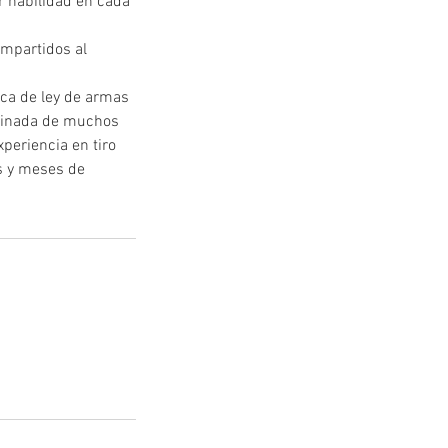
r habilidad en cada
ompartidos al
ca de ley de armas
mbinada de muchos
xperiencia en tiro
s y meses de