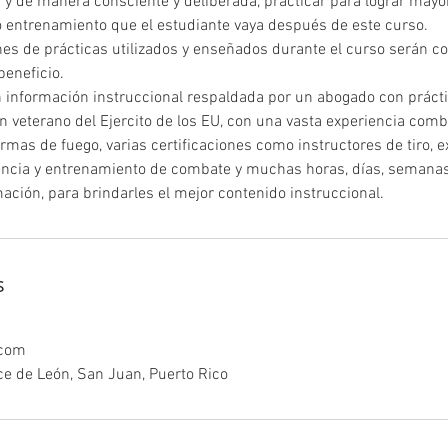
y de manera consciente y deliberada, practicar para lograr mayo
o entrenamiento que el estudiante vaya después de este curso.
anes de prácticas utilizados y enseñados durante el curso serán c
beneficio.
 información instruccional respaldada por un abogado con prácti
n veterano del Ejercito de los EU, con una vasta experiencia co
mas de fuego, varias certificaciones como instructores de tiro, e
iencia y entrenamiento de combate y muchas horas, días, semana
ción, para brindarles el mejor contenido instruccional.
s
.com
e de León, San Juan, Puerto Rico