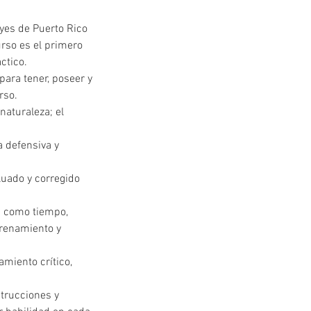
eyes de Puerto Rico
urso es el primero
ctico.
para tener, poseer y
rso.
naturaleza; el
a defensiva y
uado y corregido
s como tiempo,
trenamiento y
amiento crítico,
strucciones y