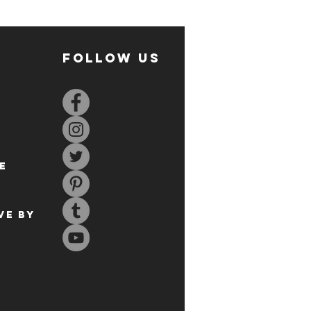
FOLLOW US
E
ve by
S