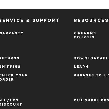
SERVICE & SUPPORT
RESOURCES
WARRANTY
FIREARMS
COURSES
RETURNS
DOWNLOADABL
SHIPPING
LEARN
CHECK YOUR
PHRASES to li
ORDER
TM
MIL/LEO
OUR SUPPLIER
DISCOUNT